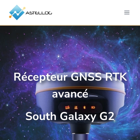
Aller
au
contenu
Récepteur GNSS RTK
avancé
South Galaxy G2