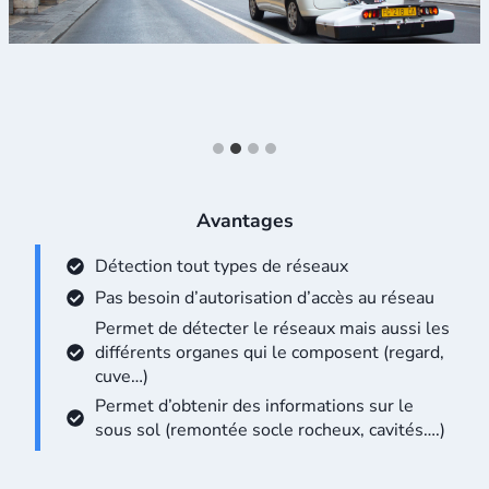
Formation georadar IDS operaduo
Exemple de données opera duo
Avantages
Détection tout types de réseaux
Pas besoin d’autorisation d’accès au réseau
Permet de détecter le réseaux mais aussi les
différents organes qui le composent (regard,
cuve…)
Permet d’obtenir des informations sur le
sous sol (remontée socle rocheux, cavités….)