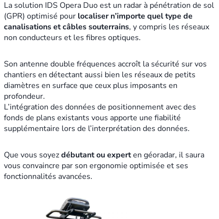
La solution IDS Opera Duo est un radar à pénétration de sol
d
(GPR) optimisé pour
localiser n’importe quel type de
a
canalisations et câbles souterrains
, y compris les réseaux
r
non conducteurs et les fibres optiques.
I
D
S
Son antenne double fréquences accroît la sécurité sur vos
O
chantiers en détectant aussi bien les réseaux de petits
p
diamètres en surface que ceux plus imposants en
e
profondeur.
r
L’intégration des données de positionnement avec des
a
fonds de plans existants vous apporte une fiabilité
X
supplémentaire lors de l’interprétation des données.
R
Que vous soyez
débutant ou expert
en géoradar, il saura
vous convaincre par son ergonomie optimisée et ses
fonctionnalités avancées.