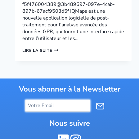
f5f476004389@3b489697-097e-4cab-
897b-67acf9503d5f IQMaps est une
nouvelle application logicielle de post-
traitement pour l’analyse avancée des
données GPR, qui fournit une interface rapide
entre l’utilisateur et les…
WEBINAIRE
LIRE LA SUITE
LOGICIEL
IDS
IQMAPS
Vous abonner à la Newsletter
Nous suivre